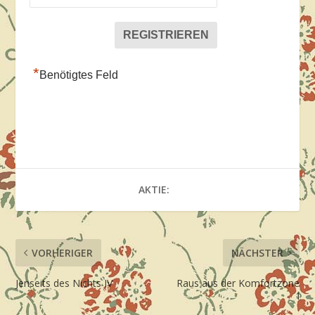
*
Benötigtes Feld
AKTIE:
VORHERIGER
NÄCHSTER
Jenseits des Nichts IV
Raus aus der Komfortzone
I