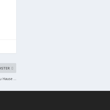
HSTER
zu Hause …