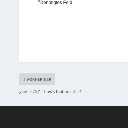
*
Benötigtes Feld
VORHERIGER
ghoti = /fɪʃ/ – how’s that possible?