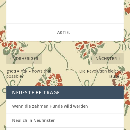
AKTIE:
VORHERIGER
NÄCHSTER
ghoti = /fɪʃ/ – how’s that
Die Revolution bleibt zu
possible?
Hause …
NEUESTE BEITRÄGE
Wenn die zahmen Hunde wild werden
Neulich in Neufinster