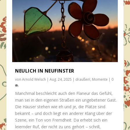
NEULICH IN NEUFINSTER
von
Arnold Welsch
|
Aug. 24, 2025
|
draußen!
,
Momente
|
0
Manchmal beschleicht auch den Flaneur das Gefühl,
man sei in den eigenen Straßen ein ungebetener Gast.
Die Häuser stehen wie eh und je, die Plätze sind
bekannt – und doch liegt ein anderer Klang über der
Szene, ein Ton von Fremdheit. Da erhebt sich ein
leiernder Ruf, der nicht zu uns gehört – schrill,