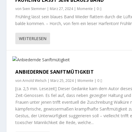
FRÜHLING LÄSST SEIN BLAUES BAND
von
Sven Stemmer
|
März 27, 2024
|
Momente
|
0
Frühling lässt sein blaues Band Wieder flattern durch die Lü
balde kommen. – Horch, von fern ein leiser Harfenton! Frühlin
WEITERLESEN
ANBIEDERNDE SANFTMÜTIGKEIT
von
Arnold Welsch
|
März 25, 2024
|
Momente
|
0
[ca. 2,5 min. Lesezeit] Dieser Gedanke kam dem Autor dies
Zeit-Genossen. Es fiel auf, dass neben gezeigter Haltung und 
Frauen unter jenen trifft eventuell die Zuschreibung Walkür
kämpferische, gewissermaßen krampfhafte Sanftmütigkeit zum
Gestus, der Unterwürfigkeit suggerieren soll – vielleicht trif
toxischer Männlichkeit die Rede, welche...