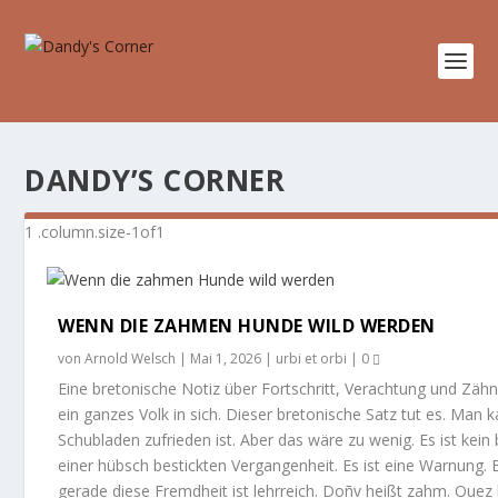
DANDY’S CORNER
WENN DIE ZAHMEN HUNDE WILD WERDEN
von
Arnold Welsch
|
Mai 1, 2026
|
urbi et orbi
|
0
Eine bretonische Notiz über Fortschritt, Verachtung und Zä
ein ganzes Volk in sich. Dieser bretonische Satz tut es. Man 
Schubladen zufrieden ist. Aber das wäre zu wenig. Es ist kein
einer hübsch bestickten Vergangenheit. Es ist eine Warnung. B
gerade diese Fremdheit ist lehrreich. Doñv heißt zahm. Ouez he