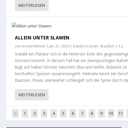
WEITERLESEN
ALLEIN UNTER SLAWEN
von
Arnold Welsch
|
Jan. 21, 2024
|
Dandy's Corner
,
draußen!
|
0
Sobald ein Flaneur sich in die hinterste Ecke des gegenwärtige
Grenzen kommt. In diesem Fall hat ein zweisprachiges Bahn
liegt auf halber Strecke zwischen Elbe und Neiße. Bekannt is
herzhaften Speisen zusammengeht. Vielmehr kennt ein Gesc
Bautzen. Etwas unerwartet schlängelt sich die Spree durch das
WEITERLESEN
1
2
3
4
5
6
7
8
9
10
11