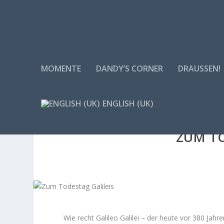
MOMENTE
DANDY’S CORNER
DRAUSSEN!
ENGLISH (UK)
ZUM TO
Wie recht Galileo Galilei – der heute vor 380 Jahr