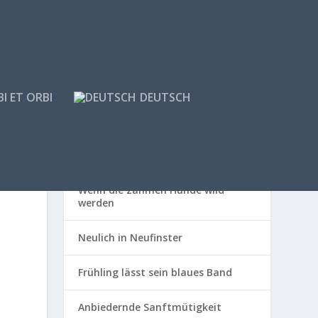
I ET ORBI
DEUTSCH
NEUESTE BEITRÄGE
Wenn die zahmen Hunde wild
werden
Neulich in Neufinster
Frühling lässt sein blaues Band
Anbiedernde Sanftmütigkeit