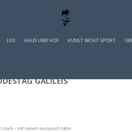
LUX
HAUS UND HOF
KUNST NICHT SPORT
URB
DESTAG GALILEIS
en starb – mit seinem Ausspruch hatte: