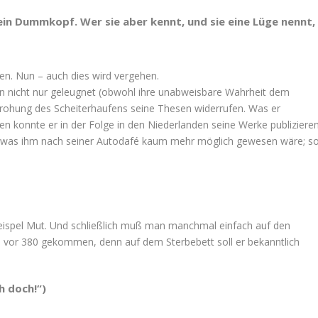
 ein Dummkopf. Wer sie aber kennt, und sie eine Lüge nennt,
ben. Nun – auch dies wird vergehen.
n nicht nur geleugnet (obwohl ihre unabweisbare Wahrheit dem
drohung des Scheiterhaufens seine Thesen widerrufen. Was er
n konnte er in der Folge in den Niederlanden seine Werke publiziere
, was ihm nach seiner Autodafé kaum mehr möglich gewesen wäre; s
Beispel Mut. Und schließlich muß man manchmal einfach auf den
te vor 380 gekommen, denn auf dem Sterbebett soll er bekanntlich
h doch!“)