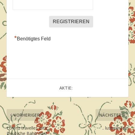
*
Benötigtes Feld
AKTIE:
VORHERIGER
NÄCHSTER
Lorenz travelles with
.. lustwandeln
Deutsche Bahn oder