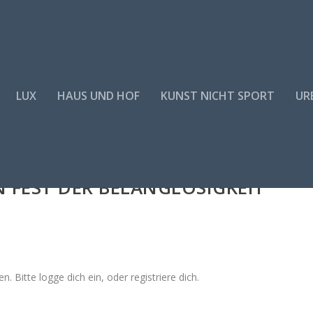
LUX
HAUS UND HOF
KUNST NICHT SPORT
URB
IN FEST DER BELANGLOSIGKEIT
n. Bitte logge dich ein, oder registriere dich.