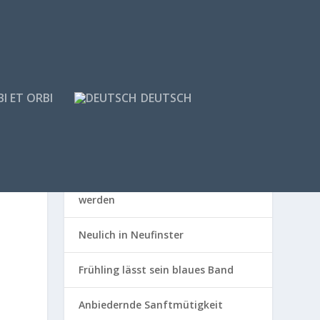
I ET ORBI
DEUTSCH
NEUESTE BEITRÄGE
Wenn die zahmen Hunde wild
werden
Neulich in Neufinster
Frühling lässt sein blaues Band
Anbiedernde Sanftmütigkeit